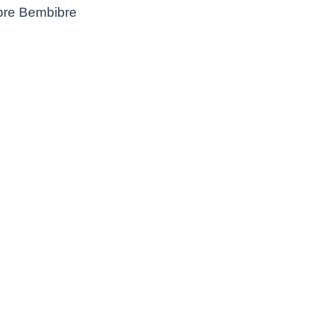
re Bembibre
o