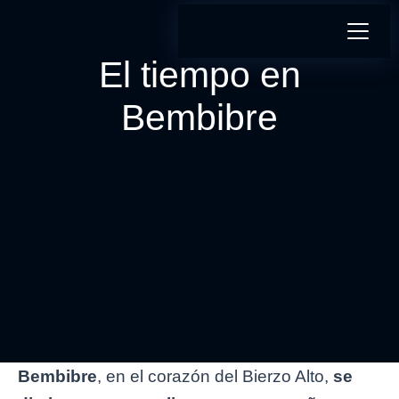
El tiempo en
Bembibre
Bembibre
, en el corazón del Bierzo Alto,
se